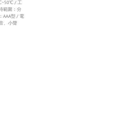
50℃ / 工
 計時範圍：分
：AAA型 / 電
靜音、小聲