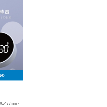
60
3*28mm /