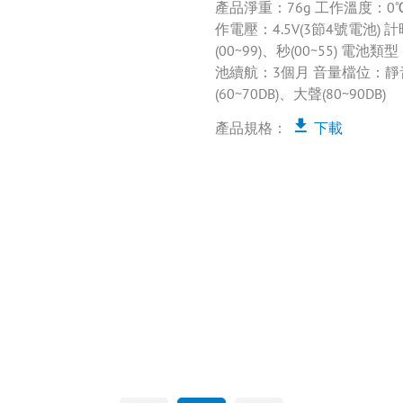
產品淨重：76g 工作溫度：0℃~
作電壓：4.5V(3節4號電池)
(00~99)、秒(00~55) 電池類型
池續航：3個月 音量檔位：
(60~70DB)、大聲(80~90DB)
產品規格：
下載