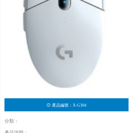
產品編號：X-G304
分類：
產品說明：