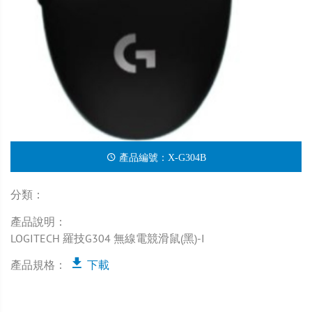
產品編號：X-G304B
分類：
產品說明：
LOGITECH 羅技G304 無線電競滑鼠(黑)-I
產品規格：
下載