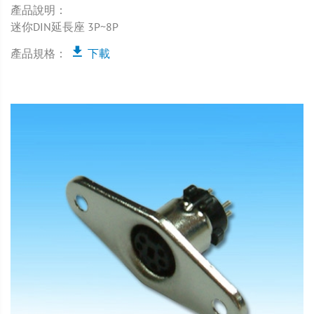
產品說明：
迷你DIN延長座 3P~8P
產品規格：
下載