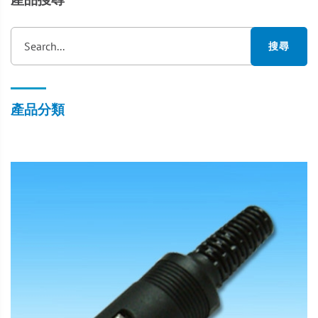
Search...
搜尋
產品分類