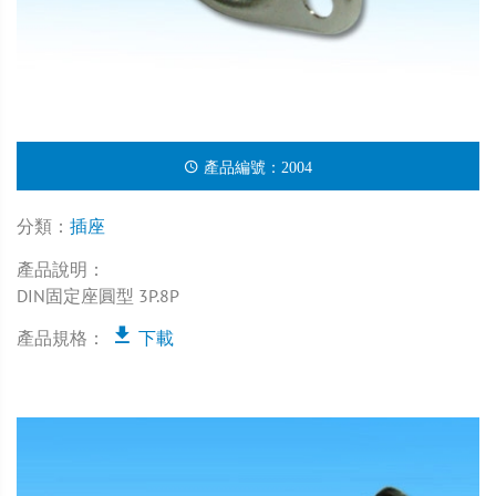
產品編號：2004
分類：
插座
產品說明：
DIN固定座圓型 3P.8P
產品規格：
下載