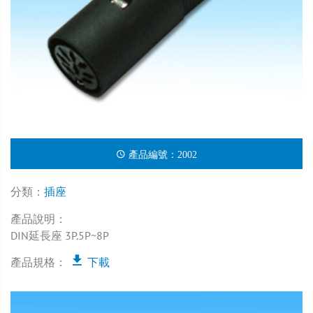
產品編號：2002
分類：
插座
產品說明：
DIN延長座 3P.5P~8P
產品規格：
下載